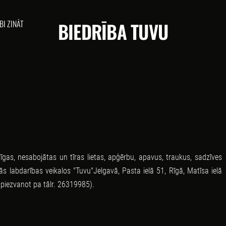
BI ZINĀT
BIEDRĪBA TUVU
īgas, nesabojātas un tīras lietas, apģērbu, apavus, traukus, sadzīves
ās labdarības veikalos "Tuvu"Jelgavā, Pasta ielā 51, Rīgā, Matīsa ielā
kš piezvanot pa tālr. 26319985).