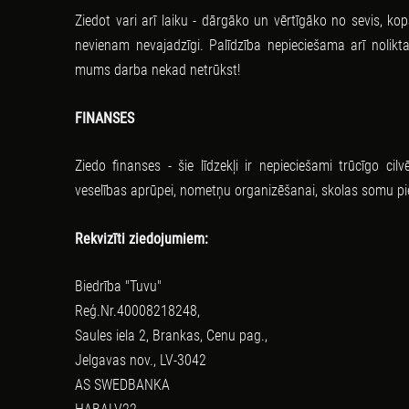
Ziedot vari arī laiku - dārgāko un vērtīgāko no sevis, ko
nevienam nevajadzīgi. Palīdzība nepieciešama arī nolikt
mums darba nekad netrūkst!
FINANSES
Ziedo finanses - šie līdzekļi ir nepieciešami trūcīgo c
veselības aprūpei, nometņu organizēšanai, skolas somu pi
Rekvizīti ziedojumiem:
Biedrība "Tuvu"
Reģ.Nr.40008218248,
Saules iela 2, Brankas, Cenu pag.,
Jelgavas nov., LV-3042
AS SWEDBANKA