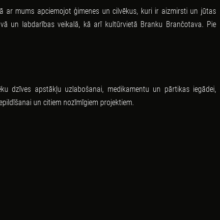
pā ar mums apciemojot ģimenes un cilvēkus, kuri ir aizmirsti un jūtas
avā un labdarības veikalā, kā arī kultūrvietā Branku Brančotava. Pie
ilvēku dzīves apstākļu uzlabošanai, medikamentu un pārtikas iegādei,
epildīšanai un citiem nozīmīgiem projektiem.