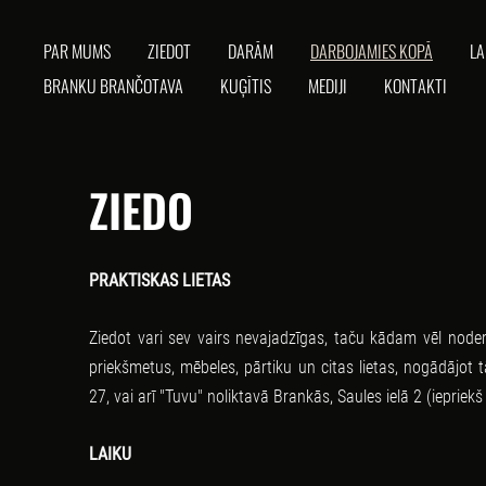
PAR MUMS
ZIEDOT
DARĀM
DARBOJAMIES KOPĀ
LA
BRANKU BRANČOTAVA
KUĢĪTIS
MEDIJI
KONTAKTI
ZIEDO
PRAKTISKAS LIETAS
Ziedot vari sev vairs nevajadzīgas, taču kādam vēl noder
priekšmetus, mēbeles, pārtiku un citas lietas, nogādājot t
27, vai arī "Tuvu" noliktavā Brankās, Saules ielā 2 (ieprie
LAIKU