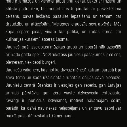
mati ir jāmazgā un vienmēr jābūt tīrai kleitai. Sākts ar friziera un
stilista padomiem, bet nodarbības turpinātas ar pašvērtējuma
celšanu, savas iekšējās pasaules iepazīšanu un tēmām par
draudzību un attiecībām. “Meitenes ieraudzīja sevi, atvērās. Mēs
kopā cepām picas, viņām tas patika, un radās doma par
kulinārijas kursiem,“ atceras Lāsma.
Jaunieši paši izveidojuši mūzikas grupu un labprāt nāk uzspēlēt
arī kādu galda spēli. Neiztrūkstošs jauniešu pasākumos ir ēdiens,
piemēram, tiek cepti burgeri.
Jauniešu vakariem, kas notika divreiz mēnesī, katram parasti bija
sava tēma un kāds uzaicinātais runātājs dalījās savā pieredzē.
Jauniešu centrā Brankās ir viesojies gan reperis, gan Latvijas
armijas pārstāvis, gan zero waste dzīvesveida entuziaste.
“Svarīgi ir jauniešus iedvesmot, motivēt nākamajam solim,
parādīt, ka dzīvē nav nekas neiespējams un ar savu sapni var
mainīt pasauli,” uzskata L.Cimermane.