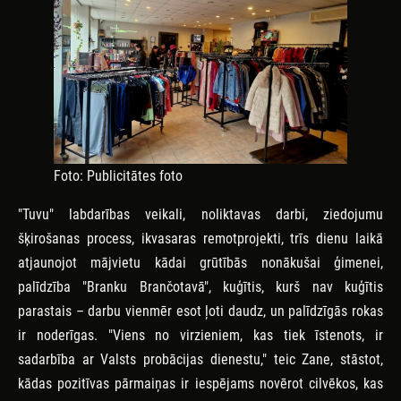
Foto: Publicitātes foto
"Tuvu" labdarības veikali, noliktavas darbi, ziedojumu
šķirošanas process, ikvasaras remotprojekti, trīs dienu laikā
atjaunojot mājvietu kādai grūtībās nonākušai ģimenei,
palīdzība "Branku Brančotavā", kuģītis, kurš nav kuģītis
parastais – darbu vienmēr esot ļoti daudz, un palīdzīgās rokas
ir noderīgas. "Viens no virzieniem, kas tiek īstenots, ir
sadarbība ar Valsts probācijas dienestu," teic Zane, stāstot,
kādas pozitīvas pārmaiņas ir iespējams novērot cilvēkos, kas