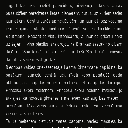
Tagad tas tiks mazliet pārveidots, pievienojot dažas vairāk
pusaudžiem paredzētas lietas, piemēram, pufus, uz kuriem sēdēt
jauniešiem. Centru varēs apmeklēt bērni un jaunieši bez vecuma
ierobežojuma, stāsta biedrības “Tuvu” valdes locekle Zane
Rautmane. “Padarīt šo vietu interesantu, lai jaunieši gribētu nākt
uz šejieni, “ viņa piebilst, skaidrojot, ka Brankas sastāv no divām
daļām – “Spartaka” un “Lielupes” – un tieši “Spartaka” jauniešus
dabūt uz šejieni esot grūtāk.
Biedrības valdes priekšsēdētāja Lāsma Cimermane papildina, ka
pasākumi jauniešu centrā tiek rīkoti kopš pagājušā gada
oktobra, sešus gadus notiek nometnes, bet trīs gadus darbojas
Princešu skola meitenēm. Princešu skolu nolēma izveidot, jo
atklājies, ka novada ģimenēs ir meitenes, kas aug bez mātes –
piemēram, tēvs viens audzina četras meitas vai vecmāmiņa
viena divas meitenes.
Tā kā meitenēm pietrūcis mātes padoma, nācies mācīties, ka