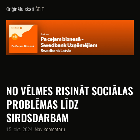
Oriģinālu skati
ŠEIT
NO VĒLMES RISINĀT SOCIĀLAS
PROBLĒMAS LĪDZ
SIRDSDARBAM
15. okt. 2024,
Nav komentāru