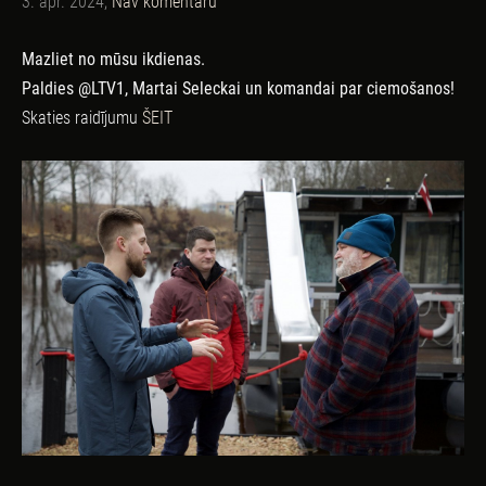
3. apr. 2024,
Nav komentāru
Mazliet no mūsu ikdienas.
Paldies @LTV1, Martai Seleckai un komandai par ciemošanos!
Skaties raidījumu
ŠEIT