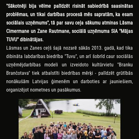
"Sākotnēji bija vēlme palīdzēt risināt sabiedrībā saasinātas
problēmas, un tikai darbības procesā mēs sapratām, ka esam
sociālais uzņēmums", tā par savu ceļa sākumu atminas Lāsma
Cimermane un Zane Rautmane, sociālā uzņēmuma SIA "Mājas
TUVU" dibinātājas.
Lāsmas un Zanes ceļš šajā nozarē sākās 2013. gadā, kad tika
dibināta labdarības biedrība "Tuvu", un arī šobrīd caur sociālās
uzņēmējdarbības modeli un izveidoto kultūrvietu "Branku
Brančotava" tiek atbalstīti biedrības mērķi - palīdzēt grūtībās
nonākušām Latvijas ģimenēm un darboties ar jauniešiem,
organizējot nometnes un pasākumus.