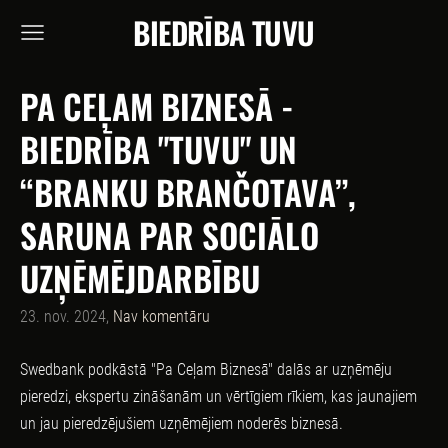
BIEDRĪBA TUVU
PA CEĻAM BIZNESĀ -
BIEDRĪBA "TUVU" UN
“BRANKU BRANČOTAVA”,
SARUNA PAR SOCIĀLO
UZŅĒMĒJDARBĪBU
23. nov. 2024,
Nav komentāru
Swedbank podkāstā "Pa Ceļam Biznesā" dalās ar uzņēmēju
pieredzi, ekspertu zināšanām un vērtīgiem rīkiem, kas jaunajiem
un jau pieredzējušiem uzņēmējiem noderēs biznesā.