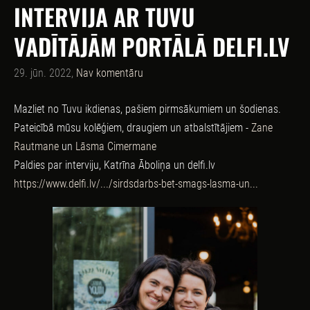
INTERVIJA AR TUVU
VADĪTĀJĀM PORTĀLĀ DELFI.LV
29. jūn. 2022,
Nav komentāru
Mazliet no Tuvu ikdienas, pašiem pirmsākumiem un šodienas.
Pateicībā mūsu kolēģiem, draugiem un atbalstītājiem -
Zane
Rautmane
un
Lāsma Cimermane
Paldies par interviju, Katrīna Āboliņa un delfi.lv
https://www.delfi.lv/.../sirdsdarbs-bet-smags-lasma-un...