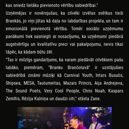
kas sniedz lielāku pievienoto vērtību sabiedrībai."
Uzņēmējas ir novērojušas, ka cilvēki izvēlas svētkus tieši
Brankās, jo viņi jūtas kā daļa no labdarības projekta, un tam ir
emocionālā pievienotā vērtība. Tomēr sociālo uzņēmumu
panākumi tiek sasniegti ar nosacījumu, ka uzņēmumi piedāvā
augstvērtīgu un kvalitatīvu preci vai pakalpojumu, nevis tikai
tāpēc, ka kādam būtu žēl.
"Tas ir milzīgs gandarījums, ka varam piedāvāt cilvēkiem pašu
labāko, piemēram, "Branku Brančotavā" ir uzstājušies
sabiedrībā zināmi mūziķi kā Carnival Youth, Intars Busulis,
Shipsea, MESA, Tautumeitas, Mazais Princis, Aija Andrejeva,
The Sound Poets, Very Cool People, Chris Noah, Kaspars
Zemītis, Rēzija Kalniņa un daudzi citi," stāsta Zane.