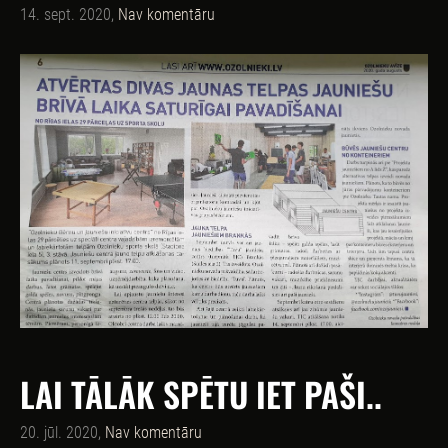
14. sept. 2020,
Nav komentāru
LAI TĀLĀK SPĒTU IET PAŠI..
20. jūl. 2020,
Nav komentāru