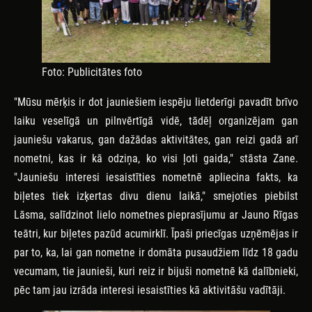
Foto: Publicitātes foto
"Mūsu mērķis ir dot jauniešiem iespēju lietderīgi pavadīt brīvo
laiku veselīgā un pilnvērtīgā vidē, tādēļ organizējam gan
jauniešu vakarus, gan dažādas aktivitātes, gan reizi gadā arī
nometni, kas ir kā odziņa, ko visi ļoti gaida," stāsta Zane.
"Jauniešu interesi iesaistīties nometnē apliecina fakts, ka
biļetes tiek izķertas divu dienu laikā," smejoties piebilst
Lāsma, salīdzinot lielo nometnes pieprasījumu ar Jauno Rīgas
teātri, kur biļetes pazūd acumirklī. Īpaši priecīgas uzņēmējas ir
par to, ka, lai gan nometne ir domāta pusaudžiem līdz 18 gadu
vecumam, tie jaunieši, kuri reiz ir bijuši nometnē kā dalībnieki,
pēc tam jau izrāda interesi iesaistīties kā aktivitāšu vadītāji.