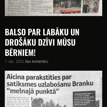
BALSO PAR LABĀKU UN
DROŠĀKU DZĪVI MŪSU
BĒRNIEM!
7. dec. 2020,
Nav komentāru