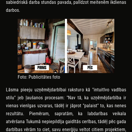
sabiedriskā darba stundas pavada, palīdzot meitenēm ikdienas
darbos.
Foto: Publicitātes foto
Lāsma pieeju uzņēmējdarbībai raksturo kā "intuitīvo vadības
stilu" jeb ļaušanos procesam: "Nav tā, ka uzņēmējdarbība ir
vienas vienīgas uzvaras, tādēļ ir jāprot "palaist" to, kas nenes
rezultātu. Piemēram, sapratām, ka labdarības veikala
atvēršana Tukumā nepiepildīja gaidītās cerības, tādēļ pēc gada
darbības vērām to ciet, savu enerģiju veltot citiem projektiem,