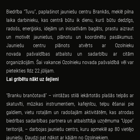
Biedrība “Tuvu”, paplašinot jauniešu centru Brankās, meklē pilna
laika darbinieku, kas centrā būtu ik dienu, kurš būtu dedzīgs,
radošs, enerģisks, idejām un iniciatīvām bagāts, prastu aizraut
un motivēt jauniešus, plānotu un koordinētu pasākumus.
Jauniešu centru plānots atvērts ar Ozolnieku
novada pašvaldības atbalstu un sadarbību ar citām
organizācijām. Šai vakancei Ozolnieku novada pašvaldībā vēl var
pieteikties līdz 22.jūlijam.
Lai gribētu nākt uz šejieni
“Branku brančotavā” – vintāžas stilā iekārtotās plašās telpās ar
skatuvīti, mūzikas instrumentiem, kafejnīcu, telpu ēšanai pie
galdiem, vietu rotaļām un radošajām aktivitātēm, kas atrodas
biedrības sadarbības partnera un atbalstītāja uzņēmuma “Uppe”
teritorijā, – darbojas jauniešu centrs, kuru apmeklē ap 80 vietējo
jauniešu. Daudzi pat nākot ar kājām no Ozolniekiem.