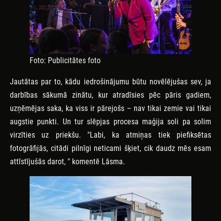
Foto: Publicitātes foto
Jautātas par to, kādu iedrošinājumu būtu novēlējušas sev, ja
darbības sākumā zinātu, kur atradīsies pēc pāris gadiem,
uzņēmējas saka, ka viss ir pārejošs – nav tikai zemie vai tikai
augstie punkti. Un tur slēpjas procesa maģija soli pa solim
virzīties uz priekšu. "Labi, ka atmiņas tiek piefiksētas
fotogrāfijās, citādi pilnīgi neticami šķiet, cik daudz mēs esam
attīstījušās darot, " komentē Lāsma.