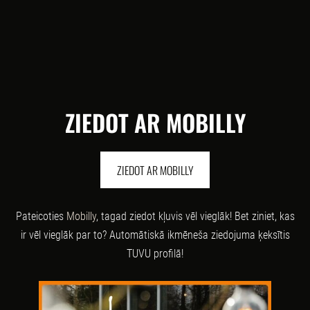
ZIEDOT AR MOBILLY
ZIEDOT AR MOBILLY
Pateicoties
Mobilly
, tagad ziedot kļuvis vēl vieglāk! Bet ziniet, kas
ir vēl vieglāk par to? Automātiskā ikmēneša ziedojuma ķeksītis
TUVU profilā!