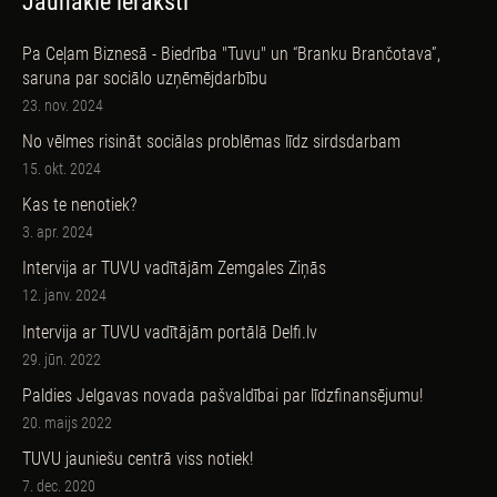
Jaunākie ieraksti
Pa Ceļam Biznesā - Biedrība "Tuvu" un “Branku Brančotava”,
saruna par sociālo uzņēmējdarbību
23. nov. 2024
No vēlmes risināt sociālas problēmas līdz sirdsdarbam
15. okt. 2024
Kas te nenotiek?
3. apr. 2024
Intervija ar TUVU vadītājām Zemgales Ziņās
12. janv. 2024
Intervija ar TUVU vadītājām portālā Delfi.lv
29. jūn. 2022
Paldies Jelgavas novada pašvaldībai par līdzfinansējumu!
20. maijs 2022
TUVU jauniešu centrā viss notiek!
7. dec. 2020