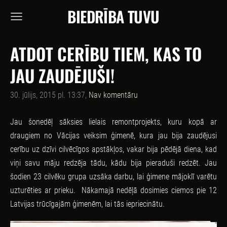
BIEDRĪBA TUVU
ATDOT CERĪBU TIEM, KAS TO
JAU ZAUDĒJUŠI!
30. jūlijs, 2015 pl. 13:37,
Nav komentāru
Jau šonedēļ sāksies lielais remontprojekts, kuru kopā ar
draugiem no Vācijas veiksim ģimenē, kura jau bija zaudējusi
cerību uz dzīvi cilvēcīgos apstākļos, vakar bija pēdējā diena, kad
viņi savu māju redzēja tādu, kādu bija pieraduši redzēt. Jau
šodien 23 cilvēku grupa uzsāka darbu, lai ģimene mājoklī varētu
uzturēties ar prieku. Nākamajā nedēļā dosimies ciemos pie 12
Latvijas trūcīgajām ģimenēm, lai tās iepriecinātu.