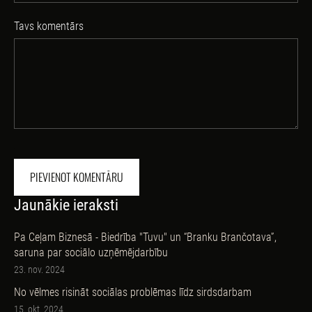
Tavs komentārs
Jaunākie ieraksti
Pa Ceļam Biznesā - Biedrība "Tuvu" un “Branku Brančotava”,
saruna par sociālo uzņēmējdarbību
23. nov. 2024
No vēlmes risināt sociālas problēmas līdz sirdsdarbam
15. okt. 2024