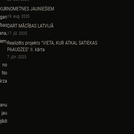
NOMETNES JAUNIEŠIEM
 KUR
19. aug. 2025
 gan
ības
DART MĀCĪBAS LATVIJĀ
ana,
17. jūl. 2025
iem,
Realizēts projekts "VIETA, KUR ATKAL SATIEKAS
PAAUDZES" II. kārta
7. jūn. 2025
a no
. No
ārza
šanu
 jau
jādi