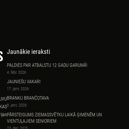
S
Jaunākie ieraksti
PALDIES PAR ATBALSTU 12 GADU GARUMĀ!
4. febr. 2026
JAUNIEŠU VAKARI
17. janv. 2026
BRANKU BRANČOTAVA
TUVU
8. janv. 2026
EKAS
ijas
PĀRSTEIGUMS ZIEMASSVĒTKU LAIKĀ ĢIMENĒM UN
VIENTUĻAJIEM SENIORIEM
23. dec. 2025