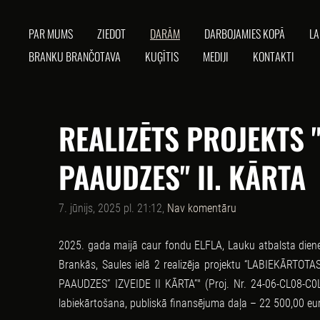
PAR MUMS
ZIEDOT
DARĀM
DARBOJAMIES KOPĀ
LA
BRANKU BRANČOTAVA
KUĢĪTIS
MEDIJI
KONTAKTI
REALIZĒTS PROJEKTS 
PAAUDZES" II. KĀRTA
7. jūnijs, 2025 pl. 21:12,
Nav komentāru
2025. gada maijā caur fondu ELFLA, Lauku atbalsta diene
Brankās, Saules ielā 2 realizēja projektu “LABIEKĀR
PAAUDZES” IZVEIDE II KĀRTA”" (Proj. Nr. 24-06-CL08-C0L
labiekārtošana, publiskā finansējuma daļa – 22 500,00 eu