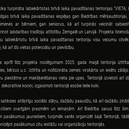
tika turpināta labiekārtotas brīvā laika pavadīšanas teritorijas “VIETA,
as brīvā laika pavadīšanas iespējas gan Biedrības mērķauditorijai,
ģimenes ar bērniem, gan seniorus, kā arī turpinās veicināt sabiedr
iprinot labdarības tradīciju attīstību Zemgalē un Latvijā. Projekta īstenoš
gu labiekārtotu brīvā laika pavadīšanas teritoriju visu vecumu cilvēk
 kā arī šīs vietas potenciālu un pievilcību.
aprīlī līdz projekta noslēgumam 2025. gada maijā teritorija iztīrīt
s, bērzus u.c. Iztīrīta un nolīdzināta zemes virskārta un iesēts zālājs
 piestātne un makšķerēšanas vieta pie upes. Teritorijā izvietoti arī d
dekoratīvie kociņi, izgaismoti teritorijā esošie lielie koki.
 satiksies atšķirīgu sociālo slāņu, dažādu paaudžu, kā arī dažādu zinā
ām citiem svarīgām prasmēm un iemaņām. Arī Biedrība savus līdz šim
pasākumus jauniešiem, turpmāk varēs organizēt šajā Teritorijā, tādē
anizējot pasākumus citu iestāžu vai organizāciju teritorijās.