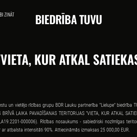
BI ZINĀT
BIEDRĪBA TUVU
"VIETA, KUR ATKAL SATIEKA
stu un vietējo rīcības grupu BDR Lauku partnerība "Lielupe" biedrība 
TOTAS BRĪVĀ LAIKA PAVADĪŠANAS TERITORIJAS “VIETA, KUR ATKAL SATI
A19.2201-000006). Rīcības nosaukums - sabiedriski nozīmīgas teritor
r ar atbalsta intensitāti 90%. Attiecināmās izmaksas 25 000,00 EUR.