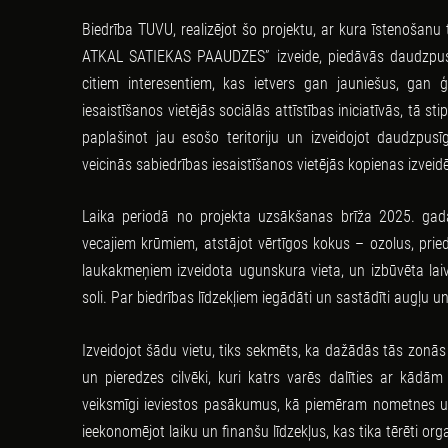
Biedrība TUVU, realizējot šo projektu, ar kura īstenošanu 
ATKAL SATIEKAS PAAUDZES” izveide, piedāvās daudzpusīg
citiem interesentiem, kas ietvers gan jauniešus, gan 
iesaistīšanos vietējās sociālās attīstības iniciatīvās, tā st
paplašinot jau esošo teritoriju un izveidojot daudzpusī
veicinās sabiedrības iesaistīšanos vietējās kopienas izveidē,
Laika periodā no projekta uzsākšanas brīža 2025. gada 
vecajiem krūmiem, atstājot vērtīgos kokus – ozolus, priede
laukakmeņiem izveidota ugunskura vieta, un izbūvēta laivu
soli. Par biedrības līdzekļiem iegādāti un sastādīti augļu un 
Izveidojot šādu vietu, tiks sekmēts, ka dažādās tās zonās
un pieredzes cilvēki, kuri katrs varēs dalīties ar kād
veiksmīgi ieviestos pasākumus, kā piemēram nometnes un 
ieekonomējot laiku un finanšu līdzekļus, kas tika tērēti org