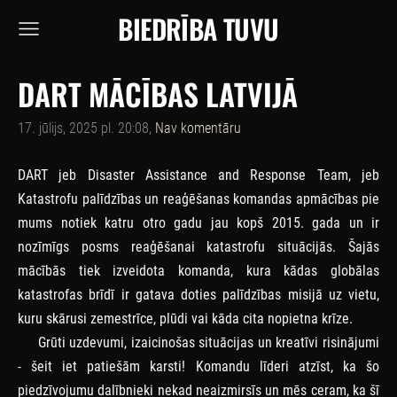
BIEDRĪBA TUVU
DART MĀCĪBAS LATVIJĀ
17. jūlijs, 2025 pl. 20:08,
Nav komentāru
DART jeb Disaster Assistance and Response Team, jeb
Katastrofu palīdzības un reaģēšanas komandas apmācības pie
mums notiek katru otro gadu jau kopš 2015. gada un ir
nozīmīgs posms reaģēšanai katastrofu situācijās. Šajās
mācībās tiek izveidota komanda, kura kādas globālas
katastrofas brīdī ir gatava doties palīdzības misijā uz vietu,
kuru skārusi zemestrīce, plūdi vai kāda cita nopietna krīze.
Grūti uzdevumi, izaicinošas situācijas un kreatīvi risinājumi
- šeit iet patiešām karsti! Komandu līderi atzīst, ka šo
piedzīvojumu dalībnieki nekad neaizmirsīs un mēs ceram, ka šī