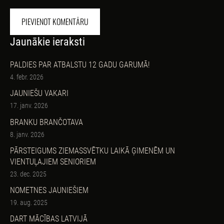
Jaunākie ieraksti
PALDIES PAR ATBALSTU 12 GADU GARUMĀ!
4. febr. 2026
JAUNIEŠU VAKARI
17. janv. 2026
BRANKU BRANČOTAVA
8. janv. 2026
PĀRSTEIGUMS ZIEMASSVĒTKU LAIKĀ ĢIMENĒM UN
VIENTUĻAJIEM SENIORIEM
23. dec. 2025
NOMETNES JAUNIEŠIEM
19. aug. 2025
DART MĀCĪBAS LATVIJĀ