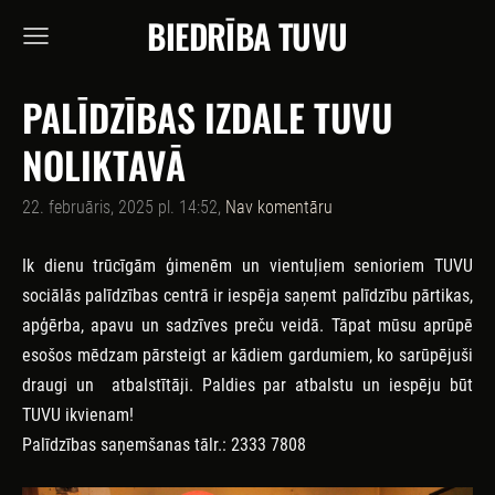
BIEDRĪBA TUVU
PALĪDZĪBAS IZDALE TUVU
NOLIKTAVĀ
22. februāris, 2025 pl. 14:52,
Nav komentāru
Ik dienu trūcīgām ģimenēm un vientuļiem senioriem
TUVU
sociālās palīdzības centrā
ir iespēja saņemt palīdzību pārtikas,
apģērba, apavu un sadzīves preču veidā. Tāpat mūsu aprūpē
esošos mēdzam pārsteigt ar kādiem gardumiem, ko sarūpējuši
draugi un atbalstītāji. Paldies par atbalstu un iespēju būt
TUVU ikvienam!
Palīdzības saņemšanas tālr.: 2333 7808