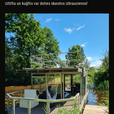
iztīrīta un kuģītis var doties skaistos izbraucienos!