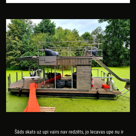
Šāds skats uz upi vairs nav redzēts, jo Iecavas upe nu ir