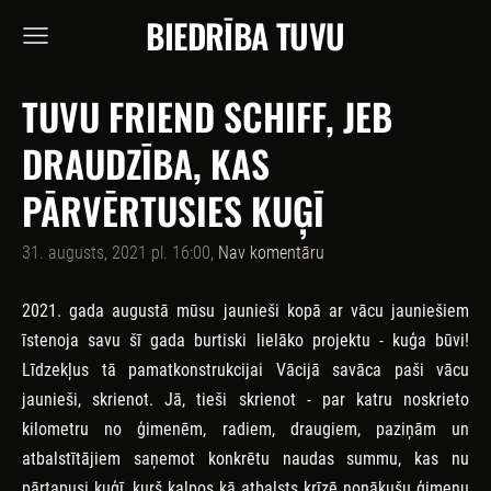
BIEDRĪBA TUVU
TUVU FRIEND SCHIFF, JEB
DRAUDZĪBA, KAS
PĀRVĒRTUSIES KUĢĪ
31. augusts, 2021 pl. 16:00,
Nav komentāru
2021. gada augustā mūsu jaunieši kopā ar vācu jauniešiem
īstenoja savu šī gada burtiski lielāko projektu - kuģa būvi!
Līdzekļus tā pamatkonstrukcijai Vācijā savāca paši vācu
jaunieši, skrienot. Jā, tieši skrienot - par katru noskrieto
kilometru no ģimenēm, radiem, draugiem, paziņām un
atbalstītājiem saņemot konkrētu naudas summu, kas nu
pārtapusi kuģī, kurš kalpos kā atbalsts krīzē nonākušu ģimeņu