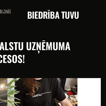
BI ZINĀT
BIEDRĪBA TUVU
BALSTU UZŅĒMUMA
CESOS!