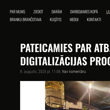
PAR MUMS
ZIEDOT
DARĀM
DARBOJAMIES KOPĀ
LA
BRANKU BRANČOTAVA
KUĢĪTIS
MEDIJI
KONTAKTI
PATEICAMIES PAR AT
DIGITALIZĀCIJAS PRO
8. augusts, 2025 pl. 11:08,
Nav komentāru